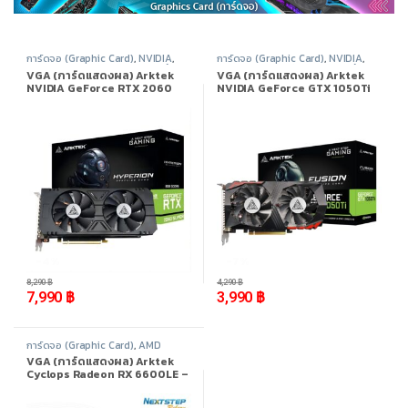
การ์ดจอ (Graphic Card)
,
NVIDIA
,
การ์ดจอ (Graphic Card)
,
NVIDIA
,
Nvidia Geforce 20 Series
,
สินค้า
Nvidia Geforce 10 Series
,
สินค้า
VGA (การ์ดแสดงผล) Arktek
VGA (การ์ดแสดงผล) Arktek
ทั้งหมด
ทั้งหมด
NVIDIA GeForce RTX 2060
NVIDIA GeForce GTX 1050Ti
SUPER 8GB GDDR6
4GB GDDR5
-
4%
-
7%
8,290
฿
4,290
฿
7,990
฿
3,990
฿
การ์ดจอ (Graphic Card)
,
AMD
Radeon
,
AMD Radeon RX 6000
VGA (การ์ดแสดงผล) Arktek
Series
,
สินค้าทั้งหมด
Cyclops Radeon RX 6600LE –
8GB GDDR6