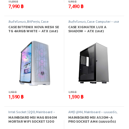
11,590
฿
9,990
฿
7,990
฿
7,490
฿
สินค้าทั้งหมด
,
BitFenix
,
Case
สินค้าทั้งหมด
,
Case Computer - เคส
Computer - เคสเปล่า
,
อุปกรณ์
เปล่า
,
Xigmatek
,
อุปกรณ์คอมพิวเตอร์
CASE BITFENIX NOVA MESH SE
CASE XIGMATEK LUX A
คอมพิวเตอร์
TG 4ARGB WHITE – ATX (เคส)
SHADOW – ATX (เคส)
-
18%
-
20%
1,950
฿
1,990
฿
1,590
฿
1,590
฿
Intel Socket 1200
,
Mainboard -
AMD AM4
,
Mainboard - เมนบอร์ด
,
เมนบอร์ด
,
สินค้าทั้งหมด
,
อุปกรณ์
สินค้าทั้งหมด
,
อุปกรณ์คอมพิวเตอร์
MAINBOARD MSI MAG B560M
MAINBOARD MSI A520M-A
คอมพิวเตอร์
MORTAR WIFI SOCKET 1200
PRO SOCKET AM4 (เมนบอร์ด)
(เมนบอร์ด)