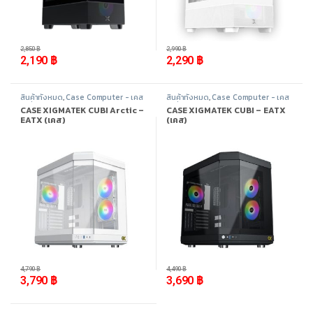
-
23%
-
23%
2,850
฿
2,990
฿
2,190
฿
2,290
฿
สินค้าทั้งหมด
,
Case Computer - เคส
สินค้าทั้งหมด
,
Case Computer - เคส
เปล่า
,
Xigmatek
,
อุปกรณ์คอมพิวเตอร์
เปล่า
,
Xigmatek
,
อุปกรณ์คอมพิวเตอร์
CASE XIGMATEK CUBI Arctic –
CASE XIGMATEK CUBI – EATX
EATX (เคส)
(เคส)
-
21%
-
18%
4,790
฿
4,490
฿
3,790
฿
3,690
฿