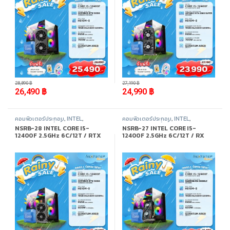
-
8%
-
8%
28,890
฿
27,190
฿
26,490
฿
24,990
฿
คอมพิวเตอร์ประกอบ
,
INTEL
,
คอมพิวเตอร์ประกอบ
,
INTEL
,
Promotion
,
สินค้าทั้งหมด
Promotion
,
สินค้าทั้งหมด
NSRB-28 INTEL CORE I5-
NSRB-27 INTEL CORE I5-
12400F 2.5GHz 6C/12T / RTX
12400F 2.5GHz 6C/12T / RX
3050 / 16GB DDR4 3200MHz /
6600LE / 16GB DDR4
M.2 512GB
3200MHz / M.2 512GB