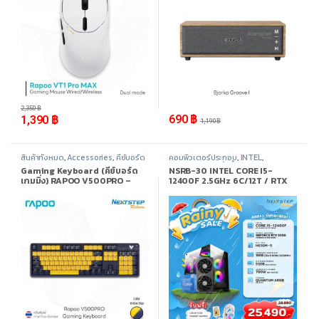
-
41%
-
42%
2,350
฿
690
฿
1,390
฿
1,190
฿
สินค้าทั้งหมด
,
Accessories
,
คีย์บอร์ด
คอมพิวเตอร์ประกอบ
,
INTEL
,
(Keyboard)
Promotion
,
สินค้าทั้งหมด
Gaming Keyboard (คีย์บอร์ด
NSRB-30 INTEL CORE I5-
เกมมิ่ง) RAPOO V500PRO –
12400F 2.5GHz 6C/12T / RTX
Yellow Blue Color USB Cable
5050 / 16GB DDR4 3200MHz /
M.2 512GB
-
39%
-
8%