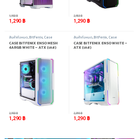
-
34%
-
56%
1,950
฿
2,950
฿
1,290
฿
1,290
฿
สินค้าทั้งหมด
,
BitFenix
,
Case
สินค้าทั้งหมด
,
BitFenix
,
Case
Computer - เคสเปล่า
,
อุปกรณ์
Computer - เคสเปล่า
,
อุปกรณ์
CASE BITFENIX ENSO MESH
CASE BITFENIX ENSO WHITE –
คอมพิวเตอร์
คอมพิวเตอร์
4ARGB WHITE – ATX (เคส)
ATX (เคส)
-
56%
-
46%
2,950
฿
2,390
฿
1,290
฿
1,290
฿