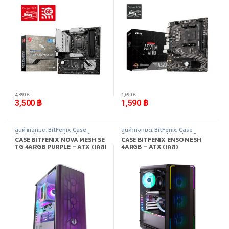
-
28%
-
6%
4,890
฿
1,690
฿
3,500
฿
1,590
฿
สินค้าทั้งหมด
,
BitFenix
,
Case
สินค้าทั้งหมด
,
BitFenix
,
Case
Computer - เคสเปล่า
,
อุปกรณ์
Computer - เคสเปล่า
,
อุปกรณ์
CASE BITFENIX NOVA MESH SE
CASE BITFENIX ENSO MESH
คอมพิวเตอร์
คอมพิวเตอร์
TG 4ARGB PURPLE – ATX (เคส)
4ARGB – ATX (เคส)