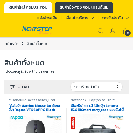
สินค้าใหม่ คอมประกอบ
สินค้ามือสอง คอมแบรนด์เนม
แจ้งชำระเงิน
เงื่อนไขบริการ
การรับประกัน
0
หน้าหลัก
สินค้าทั้งหมด
สินค้าทั้งหมด
Showing 1–15 of 126 results
Filters
สินค้าทั้งหมด
,
Accessories
,
เมาส์
Notebook / Laptop
,
กระเป๋าใส่
(Mouse)
Notebook
,
สินค้าทั้งหมด
(ตัวโชว์) Gaming Mouse (เมาส์เกม
(มือหนึ่ง) กระเป๋าโน๊ตบุ๊ค Lenovo
มิ่ง) Rapoo VT960PRO Black
15.6 BISmart carry case รองรับโน๊
high-speed Dual mode
ตบุ๊คถึง 15.6 นิ้ว กันน้ำ ผลิตจากวัสดุ
Wired/Wireless
คุณภาพดี