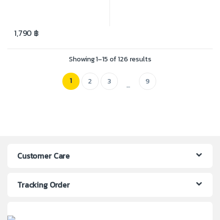
1,790
฿
Showing 1–15 of 126 results
1
2
3
9
…
Customer Care
Tracking Order