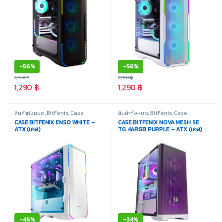
-
56%
-
56%
2,950
฿
2,950
฿
1,290
฿
1,290
฿
สินค้าทั้งหมด
,
BitFenix
,
Case
สินค้าทั้งหมด
,
BitFenix
,
Case
Computer - เคสเปล่า
,
อุปกรณ์
Computer - เคสเปล่า
,
อุปกรณ์
CASE BITFENIX ENSO WHITE –
CASE BITFENIX NOVA MESH SE
คอมพิวเตอร์
คอมพิวเตอร์
ATX (เคส)
TG 4ARGB PURPLE – ATX (เคส)
-
46%
-
34%