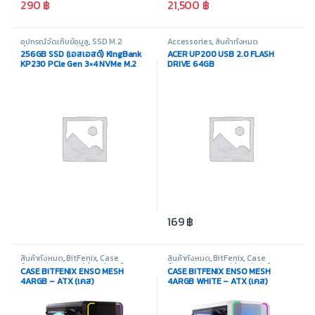
290
฿
21,500
฿
อุปกรณ์จัดเก็บข้อมูล
,
SSD M.2
Accessories
,
สินค้าทั้งหมด
PCIe/NVMe
,
สินค้าทั้งหมด
256GB SSD (เอสเอสดี) KingBank
ACER UP200 USB 2.0 FLASH
KP230 PCle Gen 3×4 NVMe M.2
DRIVE 64GB
2280
169
฿
สินค้าทั้งหมด
,
BitFenix
,
Case
สินค้าทั้งหมด
,
BitFenix
,
Case
Computer - เคสเปล่า
,
อุปกรณ์
Computer - เคสเปล่า
,
อุปกรณ์
CASE BITFENIX ENSO MESH
CASE BITFENIX ENSO MESH
คอมพิวเตอร์
คอมพิวเตอร์
4ARGB – ATX (เคส)
4ARGB WHITE – ATX (เคส)