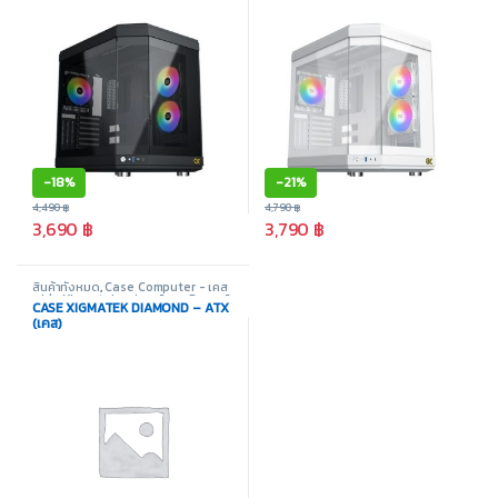
-
18%
-
21%
4,490
฿
4,790
฿
3,690
฿
3,790
฿
สินค้าทั้งหมด
,
Case Computer - เคส
เปล่า
,
Xigmatek
,
อุปกรณ์คอมพิวเตอร์
CASE XIGMATEK DIAMOND – ATX
(เคส)