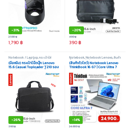
-
31%
-
20%
2,590
฿
490
฿
1,790
฿
390
฿
Notebook / Laptop
,
กระเป๋าใส่
Notebook
,
Notebook Lenovo
,
สินค้า
Notebook
,
สินค้าทั้งหมด
ทั้งหมด
,
สินค้ามือสอง
(มือหนึ่ง) กระเป๋าโน๊ตบุ๊ค Lenovo
(สินค้าตัวโชว์) Notebook Lenovo
15.6 Casual Toploader T210 รอง
ThinkBook 16 G7 | Core Ultra 7
รับโน๊ตบุ๊คถึง 15.6 นิ้ว กันน้ำ ผลิตจาก
155H | Ram 16GB | M.2 1TB | GPU
วัสดุคุณภาพดี
Intel Arc | Display 16″
-
26%
-
14%
390
฿
24,900
฿