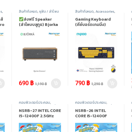
es
,
สินค้าทั้งหมด
,
หูฟัง / ลำโพง
สินค้าทั้งหมด
,
Accessories
,
คีย์บอร์ด (Keyboard)
ส์
ส่งฟรี Speaker
Gaming Keyboard
Pro
(ลำโพงบลูทูธ) Bjorka
(คีย์บอร์ดเกมมิ่ง)
Groove I
RAPOO V500PRO –
Yellow Blue Color
ess
USB Cable
-
42%
-
39%
690
฿
790
฿
1,190
฿
1,290
฿
คอมพิวเตอร์ประกอบ
,
คอมพิวเตอร์ประกอบ
,
า
INTEL
,
Promotion
,
สินค้า
INTEL
,
Promotion
,
สินค้า
ทั้งหมด
ทั้งหมด
NSRB-27 INTEL CORE
NSRB-26 INTEL
I5-12400F 2.5GHz
CORE I5-12400F
TX
6C/12T / RX 6600LE /
2.5GHz 6C/12T / GTX
16GB DDR4 3200MHz
1050TI / 16GB DDR4
2GB
/ M.2 512GB
3200MHz / M.2 512GB