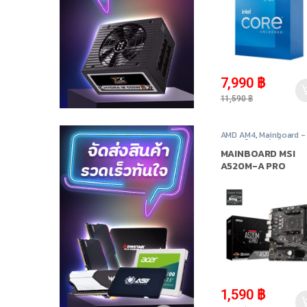
-
31%
7,990
฿
11,590
฿
AMD AM4
,
Mainboard -
เมนบอร์ด
,
สินค้าทั้งหมด
,
อุปกรณ์คอมพิวเตอร์
MAINBOARD MSI
A520M-A PRO
SOCKET AM4
(เมนบอร์ด)
-
6%
1,590
฿