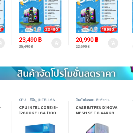
-
8%
-
7%
23,490
฿
20,990
฿
25,490
฿
22,590
฿
CPU - ซีพียู
,
INTEL LGA
สินค้าทั้งหมด
,
BitFenix
,
รณ์
1700
,
สินค้าทั้งหมด
,
อุปกรณ์
Case Computer - เคส
คอมพิวเตอร์
เปล่า
,
อุปกรณ์คอมพิวเตอร์
-
CPU INTEL CORE i5-
CASE BITFENIX NOVA
12600KF LGA 1700
MESH SE TG 4ARGB
(ซีพียู)
WHITE – ATX (เคส)