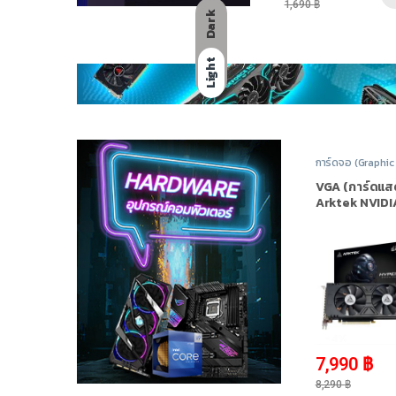
1,690
฿
Dark
Light
การ์ดจอ (Graphic
NVIDIA
,
Nvidia G
20 Series
,
สินค้าท
VGA (การ์ดแ
Arktek NVIDI
GeForce RTX
SUPER 8GB 
-
4%
7,990
฿
8,290
฿