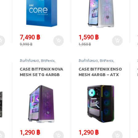
-
25%
-
18%
7,490
฿
1,590
฿
9,990
฿
1,950
฿
สินค้าทั้งหมด
,
BitFenix
,
สินค้าทั้งหมด
,
BitFenix
,
Case Computer - เคส
Case Computer - เคส
เปล่า
,
อุปกรณ์คอมพิวเตอร์
เปล่า
,
อุปกรณ์คอมพิวเตอร์
CASE BITFENIX NOVA
CASE BITFENIX ENSO
MESH SE TG 4ARGB
MESH 4ARGB – ATX
PURPLE – ATX (เคส)
(เคส)
-
34%
-
56%
1,290
฿
1,290
฿