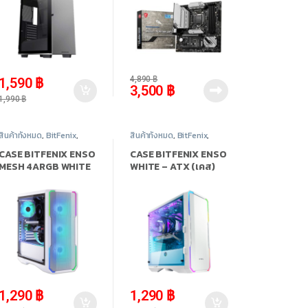
-
20%
-
28%
4,890
฿
1,590
฿
3,500
฿
1,990
฿
สินค้าทั้งหมด
,
BitFenix
,
สินค้าทั้งหมด
,
BitFenix
,
Case Computer - เคส
Case Computer - เคส
เปล่า
,
อุปกรณ์คอมพิวเตอร์
เปล่า
,
อุปกรณ์คอมพิวเตอร์
CASE BITFENIX ENSO
CASE BITFENIX ENSO
MESH 4ARGB WHITE
WHITE – ATX (เคส)
– ATX (เคส)
-
56%
-
46%
1,290
฿
1,290
฿