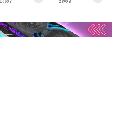
2,950
฿
2,390
฿