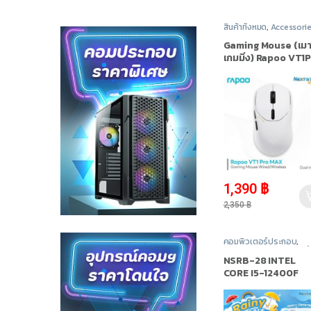
สินค้าทั้งหมด
,
Accessori
เมาส์ (Mouse)
Gaming Mouse (เมา
เกมมิ่ง) Rapoo VT1
MAX White Dual
high-speed Dual
mode Wired/Wirel
-
41%
1,390
฿
2,350
฿
คอมพิวเตอร์ประกอบ
,
INTEL
,
Promotion
,
สินค้
ทั้งหมด
NSRB-28 INTEL
CORE I5-12400F
2.5GHz 6C/12T / R
3050 / 16GB DDR4
3200MHz / M.2 51