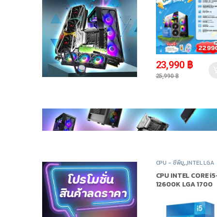
-
8%
23,990
฿
25,990
฿
CPU - ซีพียู
,
INTEL LGA
1700
,
สินค้าทั้งหมด
,
อุปก
คอมพิวเตอร์
CPU INTEL CORE i5
12600K LGA 1700
(ซีพียู)