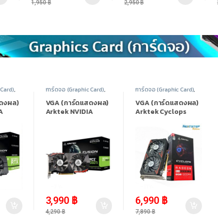
1,950
฿
2,950
฿
 Card)
,
การ์ดจอ (Graphic Card)
,
การ์ดจอ (Graphic Card)
,
eforce
NVIDIA
,
Nvidia Geforce
AMD Radeon
,
AMD
ั้งหมด
10 Series
,
สินค้าทั้งหมด
Radeon RX 6000 Series
,
สดงผล)
VGA (การ์ดแสดงผล)
VGA (การ์ดแสดงผล)
สินค้าทั้งหมด
A
Arktek NVIDIA
Arktek Cyclops
 2060
GeForce GTX
Radeon RX 6600LE
GDDR6
1050Ti 4GB GDDR5
– 8GB GDDR6
-
7%
-
11%
3,990
฿
6,990
฿
4,290
฿
7,890
฿