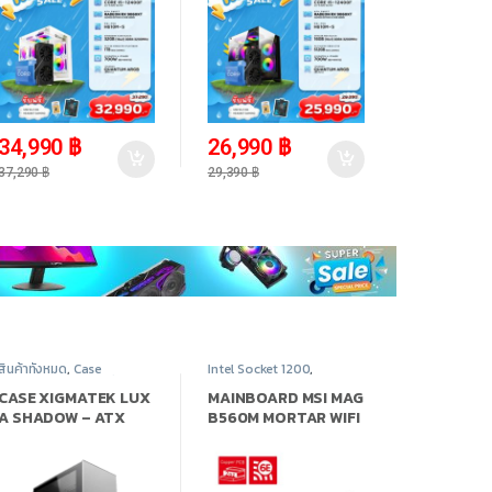
1TB
-
6%
-
8%
34,990
฿
26,990
฿
37,290
฿
29,390
฿
สินค้าทั้งหมด
,
Case
Intel Socket 1200
,
Computer - เคสเปล่า
,
Mainboard - เมนบอร์ด
,
Xigmatek
,
อุปกรณ์
สินค้าทั้งหมด
,
อุปกรณ์
CASE XIGMATEK LUX
MAINBOARD MSI MAG
คอมพิวเตอร์
คอมพิวเตอร์
A SHADOW – ATX
B560M MORTAR WIFI
(เคส)
SOCKET 1200
(เมนบอร์ด)