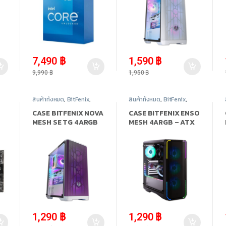
-
25%
-
18%
7,490
฿
1,590
฿
9,990
฿
1,950
฿
สินค้าทั้งหมด
,
BitFenix
,
สินค้าทั้งหมด
,
BitFenix
,
Case Computer - เคส
Case Computer - เคส
เปล่า
,
อุปกรณ์คอมพิวเตอร์
เปล่า
,
อุปกรณ์คอมพิวเตอร์
CASE BITFENIX NOVA
CASE BITFENIX ENSO
MESH SE TG 4ARGB
MESH 4ARGB – ATX
PURPLE – ATX (เคส)
(เคส)
-
34%
-
56%
1,290
฿
1,290
฿