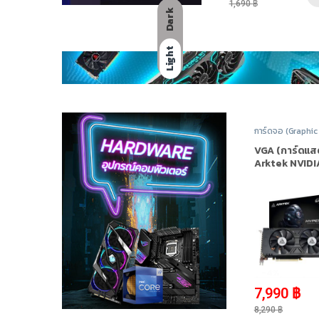
1,690
฿
Dark
Light
การ์ดจอ (Graphic
NVIDIA
,
Nvidia G
20 Series
,
สินค้าท
VGA (การ์ดแ
Arktek NVIDI
GeForce RTX
SUPER 8GB 
-
4%
7,990
฿
8,290
฿