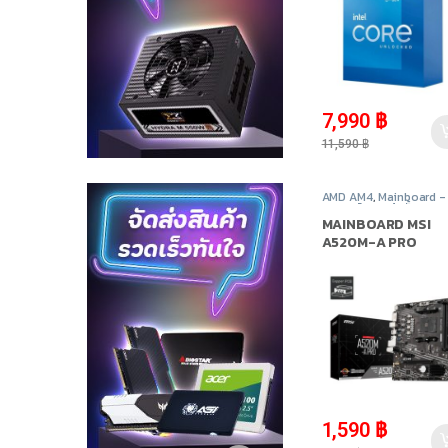
-
31%
7,990
฿
11,590
฿
AMD AM4
,
Mainboard -
เมนบอร์ด
,
สินค้าทั้งหมด
,
อุปกรณ์คอมพิวเตอร์
MAINBOARD MSI
A520M-A PRO
SOCKET AM4
(เมนบอร์ด)
-
6%
1,590
฿