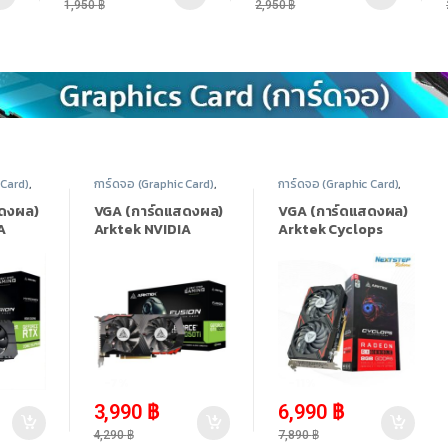
1,950
฿
2,950
฿
 Card)
,
การ์ดจอ (Graphic Card)
,
การ์ดจอ (Graphic Card)
,
eforce
NVIDIA
,
Nvidia Geforce
AMD Radeon
,
AMD
ั้งหมด
10 Series
,
สินค้าทั้งหมด
Radeon RX 6000 Series
,
สดงผล)
VGA (การ์ดแสดงผล)
VGA (การ์ดแสดงผล)
สินค้าทั้งหมด
A
Arktek NVIDIA
Arktek Cyclops
 2060
GeForce GTX
Radeon RX 6600LE
GDDR6
1050Ti 4GB GDDR5
– 8GB GDDR6
-
7%
-
11%
3,990
฿
6,990
฿
4,290
฿
7,890
฿