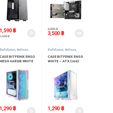
-
20%
-
28%
4,890
฿
1,590
฿
3,500
฿
1,990
฿
สินค้าทั้งหมด
,
BitFenix
,
สินค้าทั้งหมด
,
BitFenix
,
Case Computer - เคส
Case Computer - เคส
เปล่า
,
อุปกรณ์คอมพิวเตอร์
เปล่า
,
อุปกรณ์คอมพิวเตอร์
CASE BITFENIX ENSO
CASE BITFENIX ENSO
MESH 4ARGB WHITE
WHITE – ATX (เคส)
– ATX (เคส)
-
56%
-
46%
1,290
฿
1,290
฿