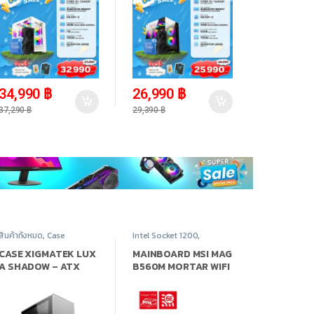
1TB
-
6%
-
8%
34,990
฿
26,990
฿
37,290
฿
29,390
฿
สินค้าทั้งหมด
,
Case
Intel Socket 1200
,
Computer - เคสเปล่า
,
Mainboard - เมนบอร์ด
,
Xigmatek
,
อุปกรณ์
สินค้าทั้งหมด
,
อุปกรณ์
CASE XIGMATEK LUX
MAINBOARD MSI MAG
คอมพิวเตอร์
คอมพิวเตอร์
A SHADOW – ATX
B560M MORTAR WIFI
(เคส)
SOCKET 1200
(เมนบอร์ด)