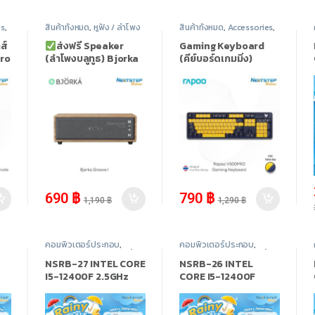
es
,
สินค้าทั้งหมด
,
หูฟัง / ลำโพง
สินค้าทั้งหมด
,
Accessories
,
คีย์บอร์ด (Keyboard)
ส์
ส่งฟรี Speaker
Gaming Keyboard
Pro
(ลำโพงบลูทูธ) Bjorka
(คีย์บอร์ดเกมมิ่ง)
Groove I
RAPOO V500PRO –
Yellow Blue Color
ess
USB Cable
-
42%
-
39%
690
฿
790
฿
1,190
฿
1,290
฿
คอมพิวเตอร์ประกอบ
,
คอมพิวเตอร์ประกอบ
,
า
INTEL
,
Promotion
,
สินค้า
INTEL
,
Promotion
,
สินค้า
ทั้งหมด
ทั้งหมด
NSRB-27 INTEL CORE
NSRB-26 INTEL
I5-12400F 2.5GHz
CORE I5-12400F
TX
6C/12T / RX 6600LE /
2.5GHz 6C/12T / GTX
16GB DDR4 3200MHz
1050TI / 16GB DDR4
2GB
/ M.2 512GB
3200MHz / M.2 512GB