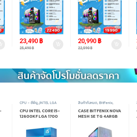
-
8%
-
7%
23,490
฿
20,990
฿
25,490
฿
22,590
฿
CPU - ซีพียู
,
INTEL LGA
สินค้าทั้งหมด
,
BitFenix
,
รณ์
1700
,
สินค้าทั้งหมด
,
อุปกรณ์
Case Computer - เคส
คอมพิวเตอร์
เปล่า
,
อุปกรณ์คอมพิวเตอร์
-
CPU INTEL CORE i5-
CASE BITFENIX NOVA
12600KF LGA 1700
MESH SE TG 4ARGB
(ซีพียู)
WHITE – ATX (เคส)