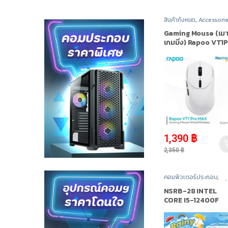
สินค้าทั้งหมด
,
Accessori
เมาส์ (Mouse)
Gaming Mouse (เมา
เกมมิ่ง) Rapoo VT1
MAX White Dual
high-speed Dual
mode Wired/Wirel
-
41%
1,390
฿
2,350
฿
คอมพิวเตอร์ประกอบ
,
INTEL
,
Promotion
,
สินค้
ทั้งหมด
NSRB-28 INTEL
CORE I5-12400F
2.5GHz 6C/12T / R
3050 / 16GB DDR4
3200MHz / M.2 51