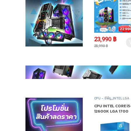
-
8%
23,990
฿
25,990
฿
CPU - ซีพียู
,
INTEL LGA
1700
,
สินค้าทั้งหมด
,
อุปก
คอมพิวเตอร์
CPU INTEL CORE i5
12600K LGA 1700
(ซีพียู)