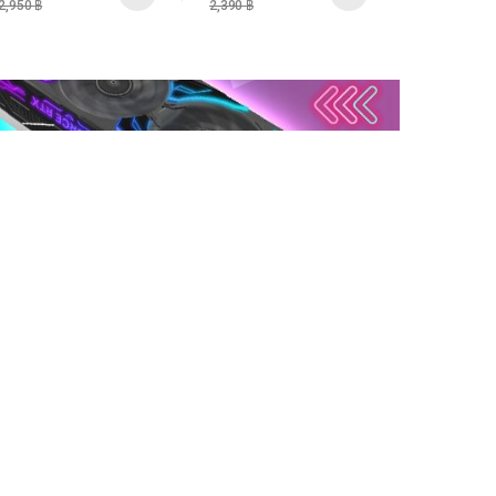
2,950
฿
2,390
฿