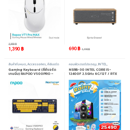
-
41%
-
42%
2,350
฿
690
฿
1,390
฿
1,190
฿
สินค้าทั้งหมด
,
Accessories
,
คีย์บอร์ด
คอมพิวเตอร์ประกอบ
,
INTEL
,
(Keyboard)
Promotion
,
สินค้าทั้งหมด
Gaming Keyboard (คีย์บอร์ด
NSRB-30 INTEL CORE I5-
เกมมิ่ง) RAPOO V500PRO –
12400F 2.5GHz 6C/12T / RTX
Yellow Blue Color USB Cable
5050 / 16GB DDR4 3200MHz /
M.2 512GB
-
39%
-
8%