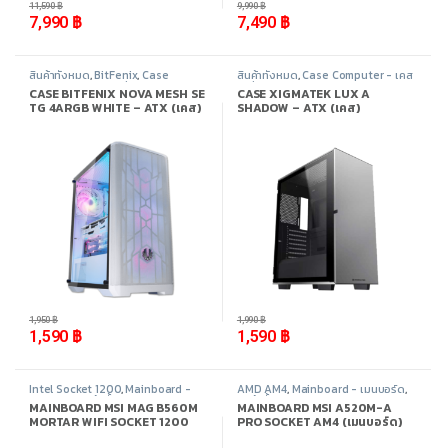
11,590
฿
9,990
฿
7,990
฿
7,490
฿
สินค้าทั้งหมด
,
BitFenix
,
Case
สินค้าทั้งหมด
,
Case Computer - เคส
Computer - เคสเปล่า
,
อุปกรณ์
เปล่า
,
Xigmatek
,
อุปกรณ์คอมพิวเตอร์
CASE BITFENIX NOVA MESH SE
CASE XIGMATEK LUX A
คอมพิวเตอร์
TG 4ARGB WHITE – ATX (เคส)
SHADOW – ATX (เคส)
-
18%
-
20%
1,950
฿
1,990
฿
1,590
฿
1,590
฿
Intel Socket 1200
,
Mainboard -
AMD AM4
,
Mainboard - เมนบอร์ด
,
เมนบอร์ด
,
สินค้าทั้งหมด
,
อุปกรณ์
สินค้าทั้งหมด
,
อุปกรณ์คอมพิวเตอร์
MAINBOARD MSI MAG B560M
MAINBOARD MSI A520M-A
คอมพิวเตอร์
MORTAR WIFI SOCKET 1200
PRO SOCKET AM4 (เมนบอร์ด)
(เมนบอร์ด)