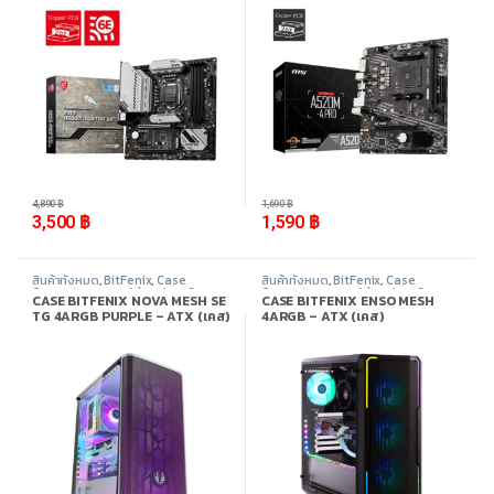
-
28%
-
6%
4,890
฿
1,690
฿
3,500
฿
1,590
฿
สินค้าทั้งหมด
,
BitFenix
,
Case
สินค้าทั้งหมด
,
BitFenix
,
Case
Computer - เคสเปล่า
,
อุปกรณ์
Computer - เคสเปล่า
,
อุปกรณ์
CASE BITFENIX NOVA MESH SE
CASE BITFENIX ENSO MESH
คอมพิวเตอร์
คอมพิวเตอร์
TG 4ARGB PURPLE – ATX (เคส)
4ARGB – ATX (เคส)