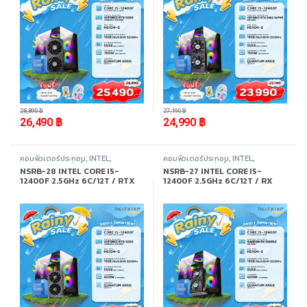
-
8%
-
8%
28,890
฿
27,190
฿
26,490
฿
24,990
฿
คอมพิวเตอร์ประกอบ
,
INTEL
,
คอมพิวเตอร์ประกอบ
,
INTEL
,
Promotion
,
สินค้าทั้งหมด
Promotion
,
สินค้าทั้งหมด
NSRB-28 INTEL CORE I5-
NSRB-27 INTEL CORE I5-
12400F 2.5GHz 6C/12T / RTX
12400F 2.5GHz 6C/12T / RX
3050 / 16GB DDR4 3200MHz /
6600LE / 16GB DDR4
M.2 512GB
3200MHz / M.2 512GB