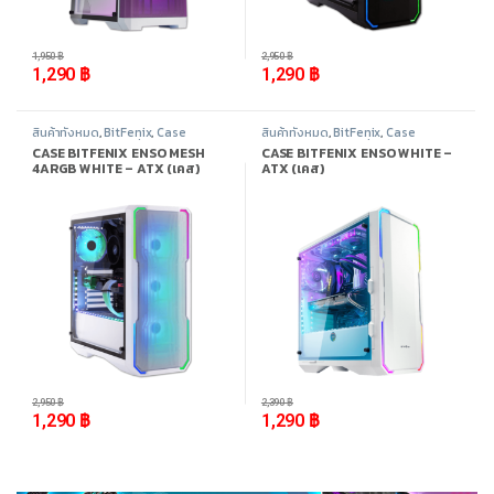
-
34%
-
56%
1,950
฿
2,950
฿
1,290
฿
1,290
฿
สินค้าทั้งหมด
,
BitFenix
,
Case
สินค้าทั้งหมด
,
BitFenix
,
Case
Computer - เคสเปล่า
,
อุปกรณ์
Computer - เคสเปล่า
,
อุปกรณ์
CASE BITFENIX ENSO MESH
CASE BITFENIX ENSO WHITE –
คอมพิวเตอร์
คอมพิวเตอร์
4ARGB WHITE – ATX (เคส)
ATX (เคส)
-
56%
-
46%
2,950
฿
2,390
฿
1,290
฿
1,290
฿