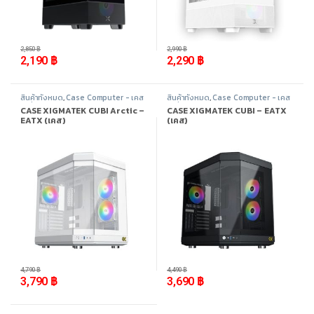
-
23%
-
23%
2,850
฿
2,990
฿
2,190
฿
2,290
฿
สินค้าทั้งหมด
,
Case Computer - เคส
สินค้าทั้งหมด
,
Case Computer - เคส
เปล่า
,
Xigmatek
,
อุปกรณ์คอมพิวเตอร์
เปล่า
,
Xigmatek
,
อุปกรณ์คอมพิวเตอร์
CASE XIGMATEK CUBI Arctic –
CASE XIGMATEK CUBI – EATX
EATX (เคส)
(เคส)
-
21%
-
18%
4,790
฿
4,490
฿
3,790
฿
3,690
฿