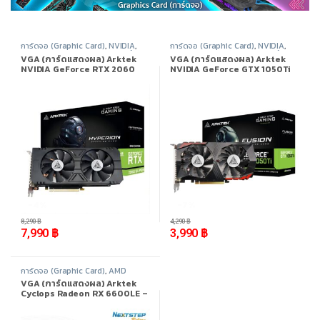
การ์ดจอ (Graphic Card)
,
NVIDIA
,
การ์ดจอ (Graphic Card)
,
NVIDIA
,
Nvidia Geforce 20 Series
,
สินค้า
Nvidia Geforce 10 Series
,
สินค้า
VGA (การ์ดแสดงผล) Arktek
VGA (การ์ดแสดงผล) Arktek
ทั้งหมด
ทั้งหมด
NVIDIA GeForce RTX 2060
NVIDIA GeForce GTX 1050Ti
SUPER 8GB GDDR6
4GB GDDR5
-
4%
-
7%
8,290
฿
4,290
฿
7,990
฿
3,990
฿
การ์ดจอ (Graphic Card)
,
AMD
Radeon
,
AMD Radeon RX 6000
VGA (การ์ดแสดงผล) Arktek
Series
,
สินค้าทั้งหมด
Cyclops Radeon RX 6600LE –
8GB GDDR6