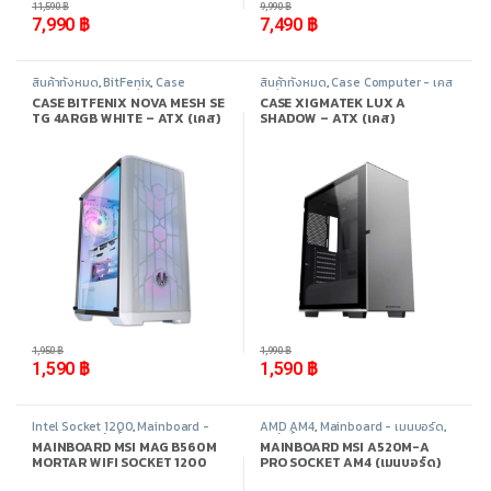
11,590
฿
9,990
฿
7,990
฿
7,490
฿
สินค้าทั้งหมด
,
BitFenix
,
Case
สินค้าทั้งหมด
,
Case Computer - เคส
Computer - เคสเปล่า
,
อุปกรณ์
เปล่า
,
Xigmatek
,
อุปกรณ์คอมพิวเตอร์
CASE BITFENIX NOVA MESH SE
CASE XIGMATEK LUX A
คอมพิวเตอร์
TG 4ARGB WHITE – ATX (เคส)
SHADOW – ATX (เคส)
-
18%
-
20%
1,950
฿
1,990
฿
1,590
฿
1,590
฿
Intel Socket 1200
,
Mainboard -
AMD AM4
,
Mainboard - เมนบอร์ด
,
เมนบอร์ด
,
สินค้าทั้งหมด
,
อุปกรณ์
สินค้าทั้งหมด
,
อุปกรณ์คอมพิวเตอร์
MAINBOARD MSI MAG B560M
MAINBOARD MSI A520M-A
คอมพิวเตอร์
MORTAR WIFI SOCKET 1200
PRO SOCKET AM4 (เมนบอร์ด)
(เมนบอร์ด)