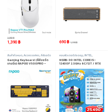
-
41%
-
42%
2,350
฿
690
฿
1,390
฿
1,190
฿
สินค้าทั้งหมด
,
Accessories
,
คีย์บอร์ด
คอมพิวเตอร์ประกอบ
,
INTEL
,
(Keyboard)
Promotion
,
สินค้าทั้งหมด
Gaming Keyboard (คีย์บอร์ด
NSRB-30 INTEL CORE I5-
เกมมิ่ง) RAPOO V500PRO –
12400F 2.5GHz 6C/12T / RTX
Yellow Blue Color USB Cable
5050 / 16GB DDR4 3200MHz /
M.2 512GB
-
39%
-
8%