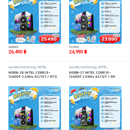
-
8%
-
8%
28,890
฿
27,190
฿
26,490
฿
24,990
฿
คอมพิวเตอร์ประกอบ
,
INTEL
,
คอมพิวเตอร์ประกอบ
,
INTEL
,
Promotion
,
สินค้าทั้งหมด
Promotion
,
สินค้าทั้งหมด
NSRB-28 INTEL CORE I5-
NSRB-27 INTEL CORE I5-
12400F 2.5GHz 6C/12T / RTX
12400F 2.5GHz 6C/12T / RX
3050 / 16GB DDR4 3200MHz /
6600LE / 16GB DDR4
M.2 512GB
3200MHz / M.2 512GB