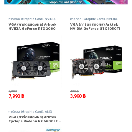
การ์ดจอ (Graphic Card)
,
NVIDIA
,
การ์ดจอ (Graphic Card)
,
NVIDIA
,
Nvidia Geforce 20 Series
,
สินค้า
Nvidia Geforce 10 Series
,
สินค้า
VGA (การ์ดแสดงผล) Arktek
VGA (การ์ดแสดงผล) Arktek
ทั้งหมด
ทั้งหมด
NVIDIA GeForce RTX 2060
NVIDIA GeForce GTX 1050Ti
SUPER 8GB GDDR6
4GB GDDR5
-
4%
-
7%
8,290
฿
4,290
฿
7,990
฿
3,990
฿
การ์ดจอ (Graphic Card)
,
AMD
Radeon
,
AMD Radeon RX 6000
VGA (การ์ดแสดงผล) Arktek
Series
,
สินค้าทั้งหมด
Cyclops Radeon RX 6600LE –
8GB GDDR6