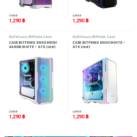
-
34%
-
56%
1,950
฿
2,950
฿
1,290
฿
1,290
฿
สินค้าทั้งหมด
,
BitFenix
,
Case
สินค้าทั้งหมด
,
BitFenix
,
Case
Computer - เคสเปล่า
,
อุปกรณ์
Computer - เคสเปล่า
,
อุปกรณ์
CASE BITFENIX ENSO MESH
CASE BITFENIX ENSO WHITE –
คอมพิวเตอร์
คอมพิวเตอร์
4ARGB WHITE – ATX (เคส)
ATX (เคส)
-
56%
-
46%
2,950
฿
2,390
฿
1,290
฿
1,290
฿