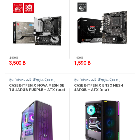
-
28%
-
6%
4,890
฿
1,690
฿
3,500
฿
1,590
฿
สินค้าทั้งหมด
,
BitFenix
,
Case
สินค้าทั้งหมด
,
BitFenix
,
Case
Computer - เคสเปล่า
,
อุปกรณ์
Computer - เคสเปล่า
,
อุปกรณ์
CASE BITFENIX NOVA MESH SE
CASE BITFENIX ENSO MESH
คอมพิวเตอร์
คอมพิวเตอร์
TG 4ARGB PURPLE – ATX (เคส)
4ARGB – ATX (เคส)