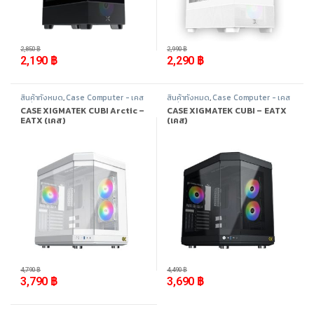
-
23%
-
23%
2,850
฿
2,990
฿
2,190
฿
2,290
฿
สินค้าทั้งหมด
,
Case Computer - เคส
สินค้าทั้งหมด
,
Case Computer - เคส
เปล่า
,
Xigmatek
,
อุปกรณ์คอมพิวเตอร์
เปล่า
,
Xigmatek
,
อุปกรณ์คอมพิวเตอร์
CASE XIGMATEK CUBI Arctic –
CASE XIGMATEK CUBI – EATX
EATX (เคส)
(เคส)
-
21%
-
18%
4,790
฿
4,490
฿
3,790
฿
3,690
฿