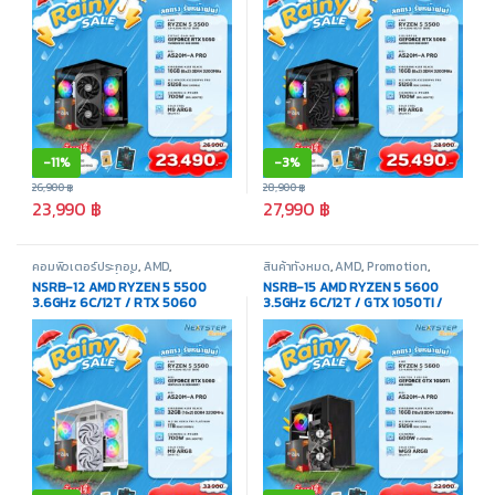
-
11%
-
3%
26,900
฿
28,900
฿
23,990
฿
27,990
฿
คอมพิวเตอร์ประกอบ
,
AMD
,
สินค้าทั้งหมด
,
AMD
,
Promotion
,
Promotion
,
สินค้าทั้งหมด
คอมพิวเตอร์ประกอบ
NSRB-12 AMD RYZEN 5 5500
NSRB-15 AMD RYZEN 5 5600
3.6GHz 6C/12T / RTX 5060
3.5GHz 6C/12T / GTX 1050TI /
WHITE / 32GB DDR4 3200MHz /
16GB DDR4 3200MHz / M.2
M.2 1TB
512GB