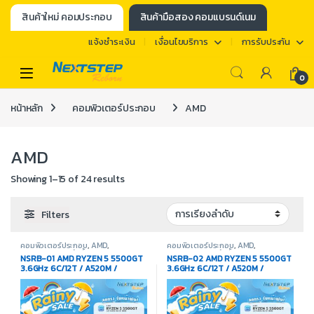
สินค้าใหม่ คอมประกอบ
สินค้ามือสอง คอมแบรนด์เนม
แจ้งชำระเงิน
เงื่อนไขบริการ
การรับประกัน
0
หน้าหลัก
คอมพิวเตอร์ประกอบ
AMD
AMD
Showing 1–15 of 24 results
Filters
คอมพิวเตอร์ประกอบ
,
AMD
,
คอมพิวเตอร์ประกอบ
,
AMD
,
Promotion
,
สินค้าทั้งหมด
Promotion
,
สินค้าทั้งหมด
NSRB-01 AMD RYZEN 5 5500GT
NSRB-02 AMD RYZEN 5 5500GT
3.6GHz 6C/12T / A520M /
3.6GHz 6C/12T / A520M /
ONBOARD / 16GB DDR4
ONBOARD / 32GB DDR4
3200Mhz / M.2 500GB
3200Mhz / M.2 1TB / 600W