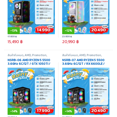
-
13%
-
12%
17,900
฿
23,900
฿
15,490
฿
20,990
฿
สินค้าทั้งหมด
,
AMD
,
Promotion
,
สินค้าทั้งหมด
,
AMD
,
Promotion
,
คอมพิวเตอร์ประกอบ
คอมพิวเตอร์ประกอบ
NSRB-06 AMD RYZEN 5 5500
NSRB-07 AMD RYZEN 5 5500
3.6GHz 6C/12T / GTX 1050TI /
3.6GHz 6C/12T / RX 6600LE /
16GB DDR4 3200MHz / M.2
16GB DDR4 3200MHz / M.2
512GB
512GB
-
14%
-
14%