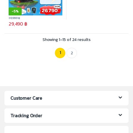
-
5%
30,990
฿
29,490
฿
Showing 1–15 of 24 results
1
2
Customer Care
Tracking Order