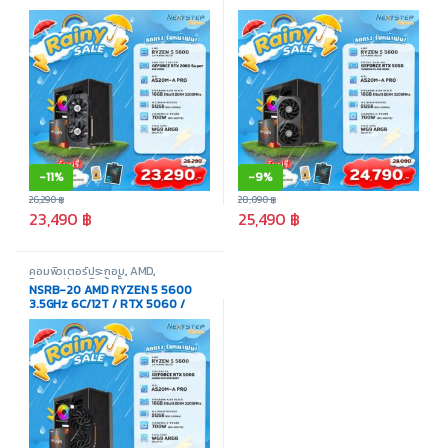
SUPER / 16GB DDR4 3200MHz /
16GB DDR4 3200MHz / M.2
M.2 512GB
512GB
-
11%
-
9%
26,290
฿
28,090
฿
23,490
฿
25,490
฿
คอมพิวเตอร์ประกอบ
,
AMD
,
Promotion
,
สินค้าทั้งหมด
NSRB-20 AMD RYZEN 5 5600
3.5GHz 6C/12T / RTX 5060 /
16GB DDR4 3200MHz / M.2
512GB