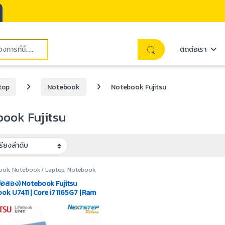
ติดต่อเรา
top
Notebook
Notebook Fujitsu
ook Fujitsu
ook
,
Notebook / Laptop
,
Notebook
u
,
สินค้ามือสอง
ือสอง) Notebook Fujitsu
ok U7411 | Core i7 1165G7 | Ram
 M.2 512GB | iRis Xe | Display 14″ |
se Windows 10 Pro OEM