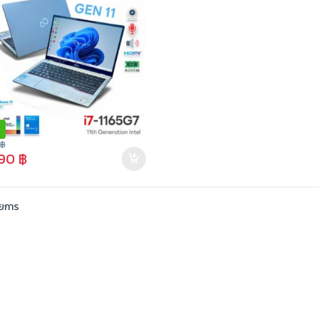
0
฿
990
฿
ายการ