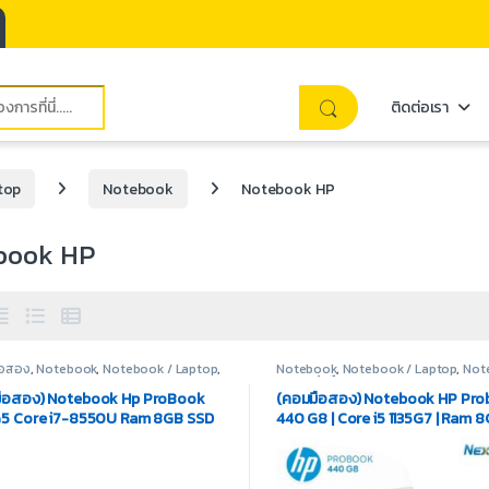
ติดต่อเรา
top
Notebook
Notebook HP
book HP
มือสอง
,
Notebook
,
Notebook / Laptop
,
Notebook
,
Notebook / Laptop
,
Not
ook HP
HP
,
สินค้ามือสอง
ือสอง) Notebook Hp ProBook
(คอมมือสอง) Notebook HP Pr
5 Core i7-8550U Ram 8GB SSD
440 G8 | Core i5 1135G7 | Ram 8
 Display 14 inch
512GB | iRis Xe | Display 14″ IPS F
License Windows 10 Pro OEM