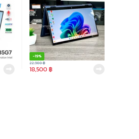
-
19%
22,900
฿
18,500
฿