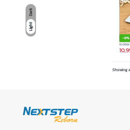
Dark
Light
-
8%
11,99
10,
Showing al