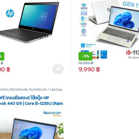
%
-
9%
0
฿
10,990
฿
00
฿
9,990
฿
มือสอง
,
Notebook
,
Notebook / Laptop
,
ook HP
ฟรี (คอมมือสอง) โน๊ตบุ๊ค HP
ok 440 G9 | Core i5-1235U | Ram
SSD M.2 512GB | Display 14″ |
se Win10 OEM