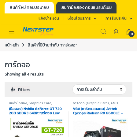
สินค้าใหม่ คอมประกอบ
สินค้ามือสอง คอมแบรนด์เนม
แจ้งชำระเงิน
เงื่อนไขบริการ
การรับประกัน
0
หน้าหลัก
สินค้าที่มีป้ายกำกับ “การ์ดจอ”
การ์ดจอ
Showing all 4 results
Filters
สินค้ามือสอง
,
Graphics Card
,
การ์ดจอ (Graphic Card)
,
AMD
Hardware DIY
,
Nvidia
Radeon
,
AMD Radeon RX 6000
(มือสอง) Nvidia GeForce GT 720
VGA (การ์ดแสดงผล) Arktek
Series
,
สินค้าทั้งหมด
2GB GDDR3 64Bit การ์ดจอ Low
Cyclops Radeon RX 6600LE –
Profile ขายาว ใส่พีซีทั่วไปได้ รับ
8GB GDDR6
ประกัน 1 เดือน