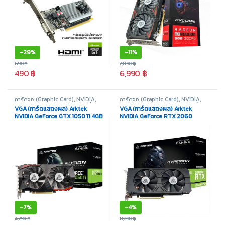
-
29%
-
11%
690
฿
7,890
฿
490
฿
6,990
฿
การ์ดจอ (Graphic Card)
,
NVIDIA
,
การ์ดจอ (Graphic Card)
,
NVIDIA
,
Nvidia Geforce 10 Series
,
สินค้า
Nvidia Geforce 20 Series
,
สินค้า
VGA (การ์ดแสดงผล) Arktek
VGA (การ์ดแสดงผล) Arktek
ทั้งหมด
ทั้งหมด
NVIDIA GeForce GTX 1050Ti 4GB
NVIDIA GeForce RTX 2060
GDDR5
SUPER 8GB GDDR6
-
7%
-
4%
4,290
฿
8,290
฿