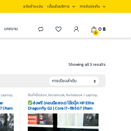
แจ้งชำระเงิน
เงื่อนไขบริการ
การรับประกัน
0
฿
บทความ
0
Showing all 3 results
 Laptop
,
สินค้ามือสอง
,
Notebook
,
Notebook / Laptop
,
Notebook HP
er
ส่งฟรี (คอมมือสอง) โน๊ตบุ๊ค HP Elite
7 | Ram
Dragonfly G2 | Core i7-1165G7 | Ram
 | Wi-Fi
16GB | SSD M.2 512GB | Display
13.3″Touch | Wi-Fi 6