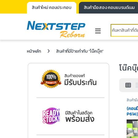
สินค้าใหม่ คอมประกอบ
สินค้ามือสอง คอมแบรนด์เนม
หน้าหลัก
สินค้าที่มีป้ายกำกับ “โน๊คบุ๊ค”
โน๊คบุ
สินค้า
Noteb
(คอมม
P614 
M.2 51
Win1