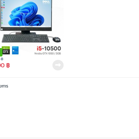
0
฿
90
฿
ายการ