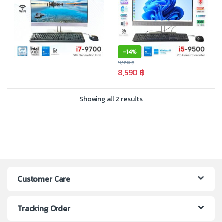
-
14%
9,990
฿
8,590
฿
Showing all 2 results
Customer Care
Tracking Order