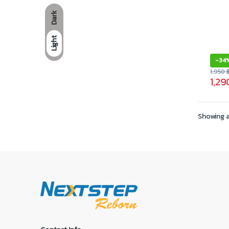
Dark
Light
-
34
1,950
1,2
Showing al