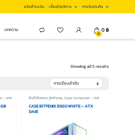
แจ้งชำระเงิน
เงื่อนไขบริการ
การรับประกัน
0
฿
บทความ
0
Showing all 5 results
r - เคส
สินค้าทั้งหมด
,
BitFenix
,
Case Computer - เคส
เปล่า
,
อุปกรณ์คอมพิวเตอร์
RGB
CASE BITFENIX ENSO WHITE – ATX
(เคส)