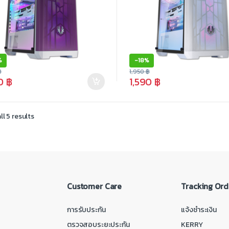
%
-
18%
฿
1,950
฿
90
฿
1,590
฿
l 5 results
Customer Care
Tracking Ord
การรับประกัน
แจ้งชำระเงิน
ตรวจสอบระยะประกัน
KERRY