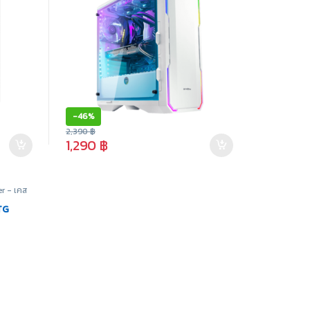
-
46%
2,390
฿
1,290
฿
r - เคส
TG