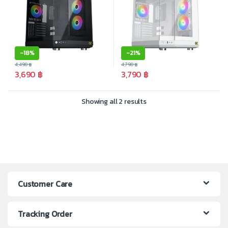
-
18%
-
21%
4,490
฿
4,790
฿
3,690
฿
3,790
฿
Showing all 2 results
Customer Care
Tracking Order