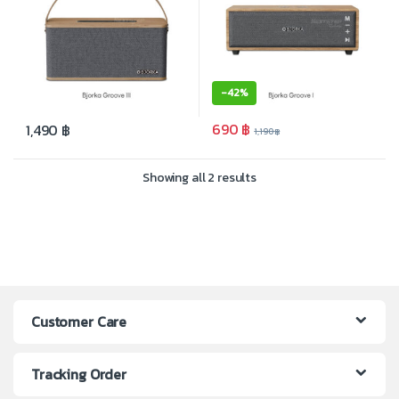
-
42%
690
฿
1,490
฿
1,190
฿
Showing all 2 results
Customer Care
Tracking Order