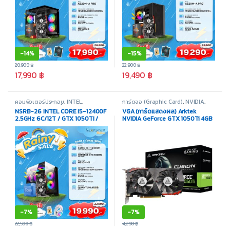
-
14%
-
15%
20,900
฿
22,900
฿
17,990
฿
19,490
฿
คอมพิวเตอร์ประกอบ
,
INTEL
,
การ์ดจอ (Graphic Card)
,
NVIDIA
,
Promotion
,
สินค้าทั้งหมด
Nvidia Geforce 10 Series
,
สินค้า
NSRB-26 INTEL CORE I5-12400F
VGA (การ์ดแสดงผล) Arktek
ทั้งหมด
2.5GHz 6C/12T / GTX 1050TI /
NVIDIA GeForce GTX 1050Ti 4GB
16GB DDR4 3200MHz / M.2
GDDR5
512GB
-
7%
-
7%
22,590
฿
4,290
฿