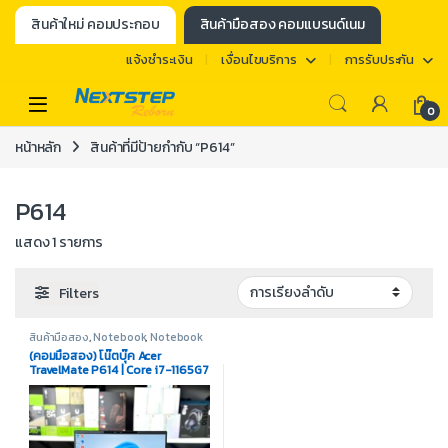
สินค้าใหม่ คอมประกอบ
สินค้ามือสอง คอมแบรนด์เนม
แจ้งชำระเงิน
เงื่อนไขบริการ
การรับประกัน
0
หน้าหลัก
สินค้าที่มีป้ายกำกับ “P614”
P614
แสดง 1 รายการ
Filters
สินค้ามือสอง
,
Notebook
,
Notebook
/ Laptop
,
Notebook Acer
(คอมมือสอง) โน๊ตบุ๊ค Acer
TravelMate P614 | Core i7-1165G7
| Ram 16GB | SSD M.2 512GB |
Display 14″ | Wi-Fi 6 | License
Win10 OEM