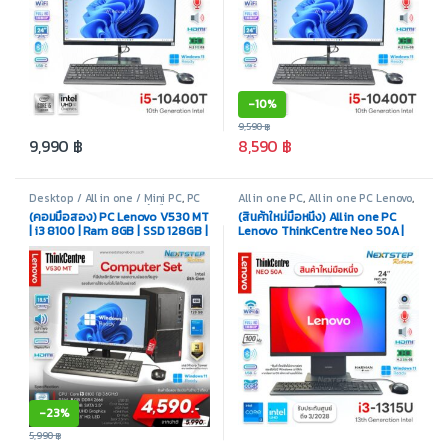
-
10%
9,590
฿
9,990
฿
8,590
฿
Desktop / All in one / Mini PC
,
PC
All in one PC
,
All in one PC Lenovo
,
Set
,
PC Set Lenovo
,
สินค้ามือสอง
Desktop / All in one / Mini PC
,
(คอมมือสอง) PC Lenovo V530 MT
(สินค้าใหม่มือหนึ่ง) All in one PC
สินค้ามือสอง
| i3 8100 | Ram 8GB | SSD 128GB |
Lenovo ThinkCentre Neo 50A |
Intel UHD | Monitor 19.5″ |
Core i3 1315U | Ram 8GB | M.2
License Win10 Pro OEM
256GB | Intel UHD | Display 24″ |
รับประกันศูนย์ยาว ถึง 3/2028
-
23%
5,990
฿