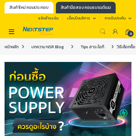
สินค้าใหม่ คอมประกอบ
สินค้ามือสอง คอมแบรนด์เนม
แจ้งชำระเงิน
เงื่อนไขบริการ
การรับประกัน
0
หน้าหลัก
บทความ NSR Blog
Tips สาระไอที
วิธีเลือกซื