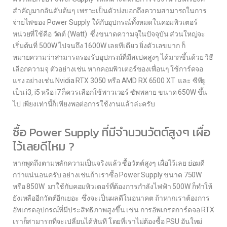
สำคัญมากอันดับต้นๆ เพราะเป็นตัวบ่งบอกถึงความสามารถในการ
จ่ายไฟของ Power Supply ให้กับอุปกรณ์ทั้งหมดในคอมพิวเตอร์
หน่วยที่ใช้คือ วัตต์ (Watt) ซึ่งขนาดความจุในปัจจุบัน ส่วนใหญ่จะ
เริ่มต้นที่ 500W ไปจนถึง 1600W เลยทีเดียว ยิ่งตัวเลขมาก ก็
หมายความว่าสามารถรองรับอุปกรณ์ที่มีสเปคสูงๆ ได้มากขึ้นด้วย วิธี
เลือกความจุ ตัวอย่างเช่น หากคอมพิวเตอร์ของเพื่อนๆ ใช้การ์ดจอ
แรง อย่างเช่น Nvidia RTX 3050 หรือ AMD RX 6500 XT และ ซีพียู
เป็น i3, i5 หรือ i7 ก็ควรเลือกใช้พาวเวอร์ ซัพพลาย ขนาด 650W ขึ้น
ไป เพียงเท่านี้ก็เพียงพอต่อการใช้งานแล้วล่ะครับ
ซื้อ Power Supply ที่มีจำนวนวัตต์สูงๆ เผื่อ
ไว้เลยดีไหม ?
หากพูดถึงตามหลักความเป็นจริงแล้ว ซื้อวัตต์สูงๆ เผื่อไว้เลย ย่อมดี
กว่าแน่นอนครับ อย่างเช่นถ้าเราซื้อ Power Supply ขนาด 750W
หรือ 850W มาใช้กับคอมพิวเตอร์ที่ต้องการกำลังไฟฟ้า 500W ก็ทำให้
ยังเหลืออีกวัตต์อีกเยอะ ซึ่งจะเป็นผลดีในอนาคต ถ้าหากเราต้องการ
อัพเกรดอุปกรณ์ที่มีประสิทธิภาพสูงขึ้น เช่น การอัพเกรดการ์ดจอ RTX
เราก็สามารถที่จะเปลี่ยนได้ทันที โดยที่เราไม่ต้องซื้อ PSU อันใหม่