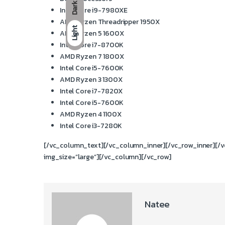
Dark
Intel Core i9-7980XE
AMD Ryzen Threadripper 1950X
Light
AMD Ryzen 5 1600X
Intel Core i7-8700K
AMD Ryzen 7 1800X
Intel Core i5-7600K
AMD Ryzen 3 1300X
Intel Core i7-7820X
Intel Core i5-7600K
AMD Ryzen 4 1100X
Intel Core i3-7280K
[/vc_column_text][/vc_column_inner][/vc_row_inner][/v
img_size=”large”][/vc_column][/vc_row]
Natee