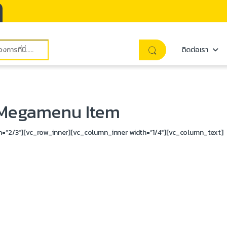
ติดต่อเรา
 Megamenu Item
th=”2/3″][vc_row_inner][vc_column_inner width=”1/4″][vc_column_text]