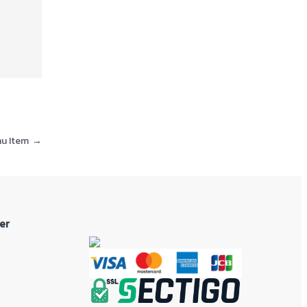
nu Item
→
er