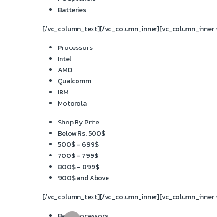
Batteries
[/vc_column_text][/vc_column_inner][vc_column_inner w
Processors
Intel
AMD
Qualcomm
IBM
Motorola
Shop By Price
Below Rs. 500$
500$ – 699$
700$ – 799$
800$ – 899$
900$ and Above
[/vc_column_text][/vc_column_inner][vc_column_inner w
Best Processors