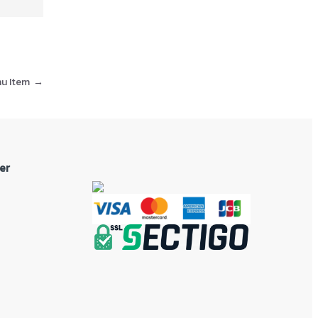
nu Item
→
er