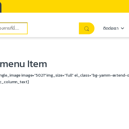
ติดต่อเรา
amenu Item
ngle_image image=”5021″ img_size=”full” el_class=”bg-yamm-extend-o
vc_column_text]