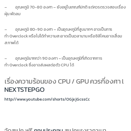
– อุณหภูมิ 70-80 องศา – ยังอยู่ในเกณฑ์ปกติ แต่ควรตรวจสอบเรื่อง
ฝุ่น พัดลม
– อุณหภูมิ 80-90 องศา – เป็นอุณหภูมิที่สูงมากๆ อาจเป็นการ
ทำ Overclock หรือไม่ได้ทำความสะอาดเป็นเวลานาน หรือซิลิโคนอาจเสื่อม
สภาพได้
– อุณหภูมิมากกว่า 90 องศา – เป็นอุณหภูมิที่เกิดจากการ
ทำ Overclock ซึ่งอาจส่งผลต่อตัว CPU ได้
เรื่องความร้อนของ CPU / GPU ควรกี่องศา l
NEXTSTEPGO
http://www.youtube.com/shorts/OGjxjGcssCc
จัดสเปค ฟรี
คอมประกอบ
สเปคแรงราคาเบา