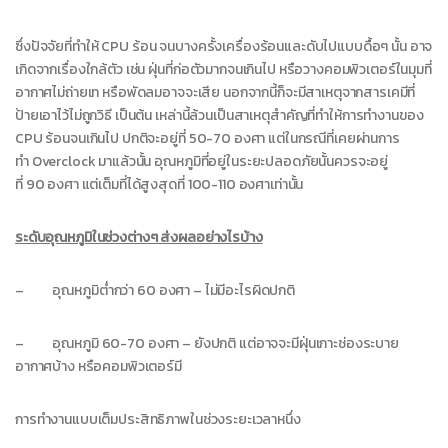
ซึ่งปัจจัยที่ทำให้ CPU ร้อน จนบางครั้งเครื่องร้อนและดับไปแบบดื้อๆ นั้น อาจ
เกิดจากเรื่องใกล้ตัว เช่น ฝุ่นที่ก่อตัวมากจนเกินไป หรือวางคอมพิวเตอร์ในมุมที่
อากาศไม่ถ่ายเท หรือพัดลมอาจจะเสีย นอกจากนี้ก็จะมีสาเหตุจากสารเคมีที่
ป้ายเอาไว้ไม่ถูกวิธี เป็นต้น เหล่านี้ล้วนเป็นสาเหตุสำคัญที่ทำให้การทำงานของ
CPU ร้อนจนเกินไป ปกติจะอยู่ที่ 50-70 องศา แต่ในกรณีที่เคยผ่านการ
ทำ Overclock มาแล้วนั้น อุณหภูมิที่อยู่ในระยะปลอดภัยนั้นควรจะอยู่
ที่ 90 องศา แต่เต็มที่ได้สูงสุดที่ 100-110 องศาเท่านั้น
ระดับอุณหภูมิในช่วงต่างๆ ส่งผลอย่างไรบ้าง
– อุณหภูมิต่ำกว่า 60 องศา – ไม่มีอะไรผิดปกติ
– อุณหภูมิ 60-70 องศา – ยังปกติ แต่อาจจะมีฝุ่นเกาะช่องระบาย
อากาศบ้าง หรือคอมพิวเตอร์มี
การทำงานแบบเต็มประสิทธิภาพในช่วงระยะเวลาหนึ่ง