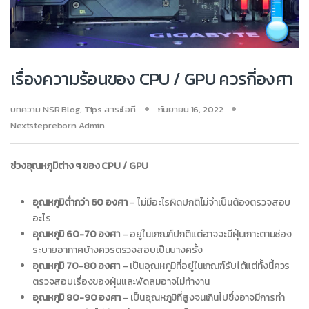
เรื่องความร้อนของ CPU / GPU ควรกี่องศา
บทความ NSR Blog
,
Tips สาระไอที
กันยายน 16, 2022
Nextstepreborn Admin
ช่วงอุณหภูมิต่าง ๆ ของ CPU / GPU
อุณหภูมิต่ำกว่า 60 องศา
– ไม่มีอะไรผิดปกติไม่จำเป็นต้องตรวจสอบ
อะไร
อุณหภูมิ 60-70 องศา
– อยู่ในเกณฑ์ปกติแต่อาจจะมีฝุ่นเกาะตามช่อง
ระบายอากาศบ้างควรตรวจสอบเป็นบางครั้ง
อุณหภูมิ 70-80 องศา
– เป็นอุณหภูมิที่อยู่ในเกณฑ์รับได้แต่ทั้งนี้ควร
ตรวจสอบเรื่องของฝุ่นและพัดลมอาจไม่ทำงาน
อุณหภูมิ 80-90 องศา
– เป็นอุณหภูมิที่สูงจนเกินไปซึ่งอาจมีการทำ