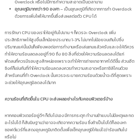
Overclock หรือไม่มีการทำความสะอาดเป็นเวลานาน
อุณหภูมิมากกว่า 90 องศา
– เป็นอุณหภูมิที่เกิดจากการทำ Overclock
ด้วยการเพิ่มไฟให้มากขึ้นซึ่งส่งผลต่อตัว CPU ได้
การรักษา CPU ของเราให้อยู่กันไปนาน ๆ ก็ควรจะ Overclock เพิ่ม
ประสิทธิภาพให้สูงขึ้นเล็กน้อยประมาณ 1-3% ไม่มากไม่น้อยจนเกินไปซึ่ง
ปริมาณแค่นั้นมันก็เพียงพอต่อการทำงานหรือเล่นเกมแล้วครับและจะให้ดีควร
ทำให้ความร้อนลดลงอยู่ที่ 90 ถึง 80 สิ่งที่ช่วยให้ความร้อนลดลงได้แก่
พัดลมที่ควรมีรอบสูงสักหน่อยเพราะจะทำให้การถ่ายเทอากาศได้ดีขึ้น ส่วนฮีต
ซิงค์ก็เช่นกันที่ทำให้ความร้อนลดลงควรทำความสะอาดหรือทาซิลิโคนด้วย
สำหรับคนที่ทำ Overclock นั้นควรจะระบายความร้อนด้วยน้ำจะดีที่สุดเพราะ
จะช่วยให้อุณหภูมิลดลงได้มาก
ความร้อนที่เกิดขึ้นใน CPU จะส่งผลอย่างไรกับคอมพิวเตอร์บ้าง
หากคอมพิวเตอร์อยู่ดีๆ ก็ดับไปเอง มีการกระตุก ทำงานช้าแบบไม่มีเหตุผล กด
อะไรไม่ได้ ก็สันนิษฐานว่าอาจจะเกิดจากความร้อน ซึ่งถ้าเป็นไปได้ก็ลองหา
ซอฟต์แวร์ที่แสดงอุณหภูมิมาติดตั้งเพื่อเช็กอุณหภูมิให้แน่ใจว่าร้อนเกินไป
หรือไม่