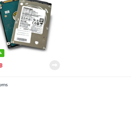
%
฿
ายการ