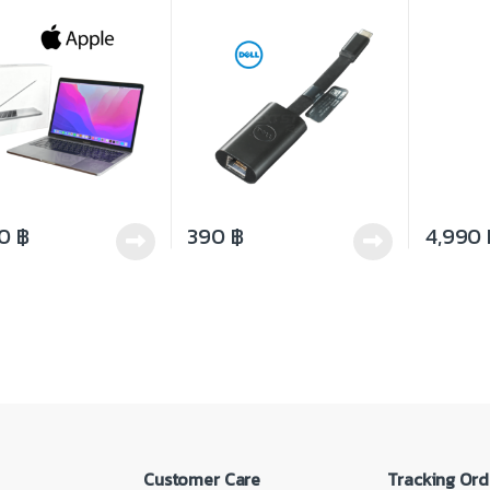
GB Display 13 inch
8GB HDD1
2GB Wi-Fi
90
฿
390
฿
4,990
Customer Care
Tracking Ord