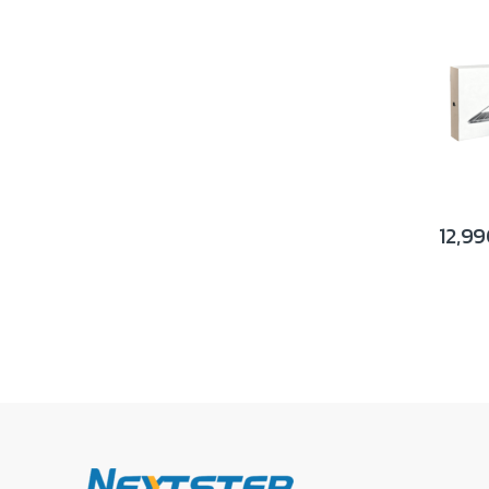
SSD 500
Retina
12,9