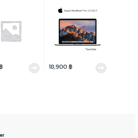
TB Nvidia GT720
SSD 256GB Intel Iris Plus 650
 Monitor 21.5″
Display 13.3 inch
฿
18,900
฿
er