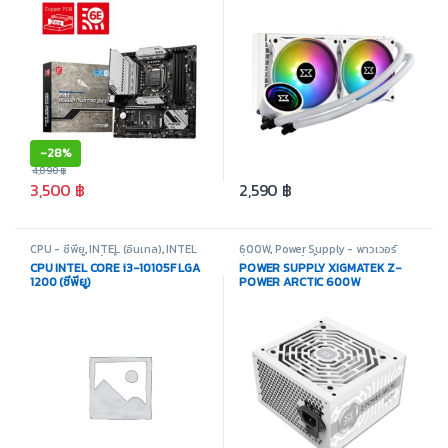
-
28%
4,890
฿
3,500
฿
2,590
฿
CPU - ซีพียู
,
INTEL (อินเทล)
,
INTEL
600W
,
Power Supply - พาวเวอร์
LGA 1200
,
สินค้าทั้งหมด
,
อุปกรณ์
ซัพพลาย
,
สินค้าทั้งหมด
CPU INTEL CORE i3-10105F LGA
POWER SUPPLY XIGMATEK Z-
คอมพิวเตอร์
1200 (ซีพียู)
POWER ARCTIC 600W