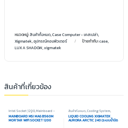
หมวดหมู่:
สินค้าทั้งหมด
,
Case Computer - เคสเปล่า
,
Xigmatek
,
อุปกรณ์คอมพิวเตอร์
ป้ายกำกับ:
case
,
LUX A SHADOW
,
xigmatek
สินค้าที่เกี่ยวข้อง
Intel Socket 1200
,
Mainboard -
สินค้าทั้งหมด
,
Cooling System
,
เมนบอร์ด
,
สินค้าทั้งหมด
,
อุปกรณ์
Liquid Cooling
,
ชุดน้ำปิด 2 ตอน
MAINBOARD MSI MAG B560M
LIQUID COOLING XIGMATEK
คอมพิวเตอร์
MORTAR WIFI SOCKET 1200
AURORA ARCTIC 240 (ระบบน้ำปิด
(เมนบอร์ด)
2 ตอน)