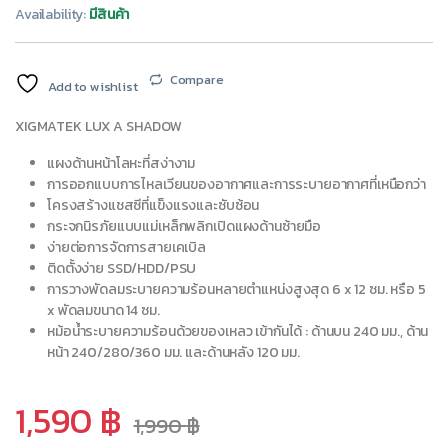
Availability:
มีสินค้า
Compare
Add to wishlist
XIGMATEK LUX A SHADOW
แผงด้านหน้าโลหะที่สง่างาม
การออกแบบการไหลเวียนของอากาศและการระบายอากาศที่เหนือกว่า
โครงสร้างแชสซีที่แข็งแรงและซับซ้อน
กระจกนิรภัยแบบแม่เหล็กพลิกเปิดแผงด้านซ้ายมือ
ง่ายต่อการจัดการสายเคเบิล
ติดตั้งง่าย SSD/HDD/PSU
การวางพัดลมระบายความร้อนหลายตำแหน่งสูงสุด 6 x 12 ซม. หรือ 5
x พัดลมขนาด 14 ซม.
หม้อน้ำระบายความร้อนด้วยของเหลว เข้ากันได้ : ด้านบน 240 มม., ด้าน
หน้า 240/280/360 มม. และด้านหลัง 120 มม.
1,590
฿
1,990
฿