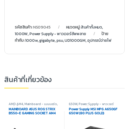
รหัสสินค้า:
NS09045
หมวดหมู่:
สินค้าทั้งหมด
,
1000W
,
Power Supply - พาวเวอร์ซัพพลาย
ป้าย
กำกับ:
1000w
,
gigabyte
,
psu
,
UD1000GM
,
อุปกรณ์จ่ายไฟ
สินค้าที่เกี่ยวข้อง
AMD AM4
,
Mainboard - เมนบอร์ด
,
650W
,
Power Supply - พาวเวอร์
สินค้าทั้งหมด
,
อุปกรณ์คอมพิวเตอร์
ซัพพลาย
,
สินค้าทั้งหมด
MAINBOARD ASUS ROG STRIX
Power Supply MSI MPG A650GF
B550-E GAMING SOCKET AM4
650W (80 PLUS GOLD)
(เมนบอร์ด)