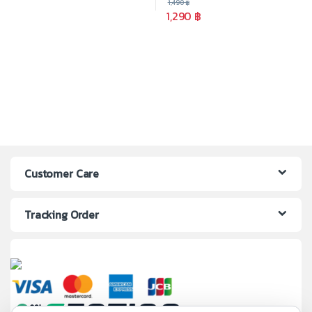
1,490
฿
1,290
฿
Customer Care
Tracking Order