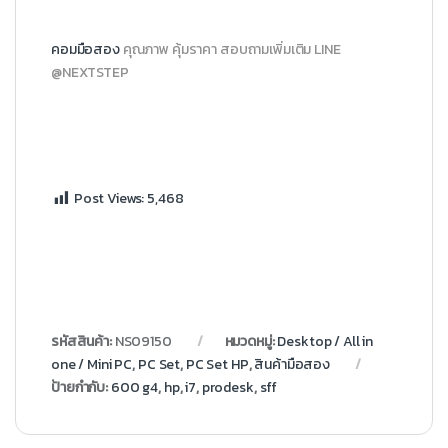
คอมมือสอง
คุณภาพ คุ้มราคา สอบถามเพิ่มเติม LINE
@NEXTSTEP
Post Views:
5,468
รหัสสินค้า:
NS09150
หมวดหมู่:
Desktop / All in
one / Mini PC
,
PC Set
,
PC Set HP
,
สินค้ามือสอง
ป้ายกำกับ:
600 g4
,
hp
,
i7
,
prodesk
,
sff