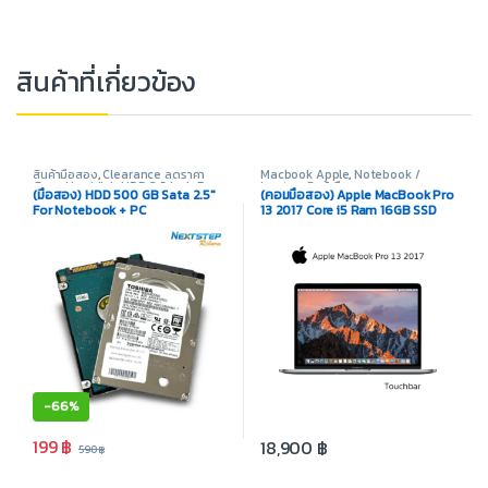
สินค้าที่เกี่ยวข้อง
สินค้ามือสอง
,
Clearance ลดราคา
Macbook Apple
,
Notebook /
พิเศษ
,
Harddisk
,
HDD 2.5 inch For
Laptop
,
สินค้ามือสอง
(มือสอง) HDD 500 GB Sata 2.5″
(คอมมือสอง) Apple MacBook Pro
N/B
,
Storage
For Notebook + PC
13 2017 Core i5 Ram 16GB SSD
256GB Intel Iris Plus 650 Display
13.3 inch
-
66%
199
฿
18,900
฿
590
฿