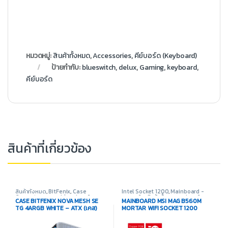
หมวดหมู่:
สินค้าทั้งหมด
,
Accessories
,
คีย์บอร์ด (Keyboard)
ป้ายกำกับ:
blueswitch
,
delux
,
Gaming
,
keyboard
,
คีย์บอร์ด
สินค้าที่เกี่ยวข้อง
สินค้าทั้งหมด
,
BitFenix
,
Case
Intel Socket 1200
,
Mainboard -
Computer - เคสเปล่า
,
อุปกรณ์
เมนบอร์ด
,
สินค้าทั้งหมด
,
อุปกรณ์
CASE BITFENIX NOVA MESH SE
MAINBOARD MSI MAG B560M
คอมพิวเตอร์
คอมพิวเตอร์
TG 4ARGB WHITE – ATX (เคส)
MORTAR WIFI SOCKET 1200
(เมนบอร์ด)