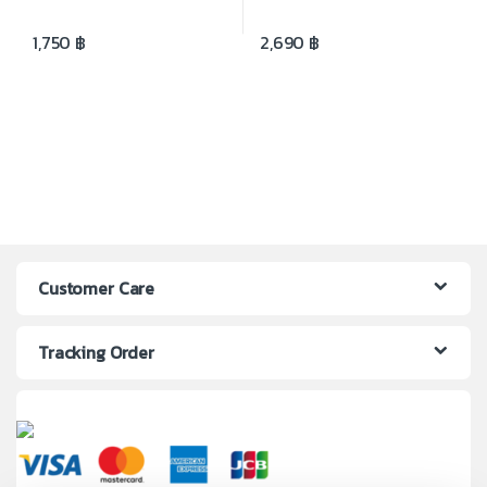
1,750
฿
2,690
฿
Customer Care
Tracking Order