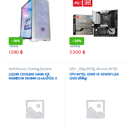
-
18%
-
28%
1,950
฿
4,890
฿
1,590
฿
3,500
฿
สินค้าทั้งหมด
,
Cooling System
,
CPU - ซีพียู
,
INTEL (อินเทล)
,
INTEL
Liquid Cooling
,
ชุดน้ำปิด 3 ตอน
LGA 1200
,
สินค้าทั้งหมด
,
อุปกรณ์
LIQUID COOLING SAMA ICE
CPU INTEL CORE i3-10105F LGA
คอมพิวเตอร์
RAINBOW 360MM (ระบบน้ำปิด 3
1200 (ซีพียู)
ตอน)