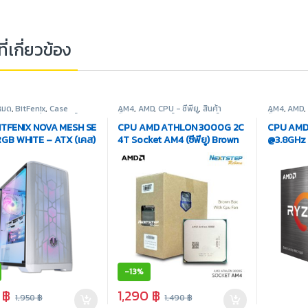
ี่เกี่ยวข้อง
งหมด
,
BitFenix
,
Case
AM4
,
AMD
,
CPU - ซีพียู
,
สินค้า
AM4
,
AMD
,
r - เคสเปล่า
,
อุปกรณ์
ทั้งหมด
,
อุปกรณ์คอมพิวเตอร์
ทั้งหมด
,
อุป
ตอร์
ITFENIX NOVA MESH SE
CPU AMD ATHLON 3000G 2C
CPU AMD
GB WHITE – ATX (เคส)
4T Socket AM4 (ซีพียู) Brown
@3.8GHz S
Box
-
13%
0
฿
1,290
฿
1,950
฿
1,490
฿