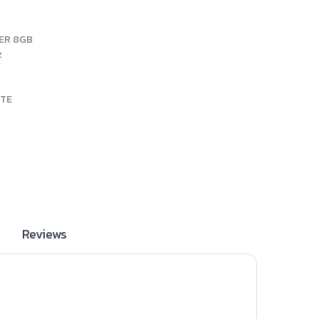
PER 8GB
z
ITE
Reviews