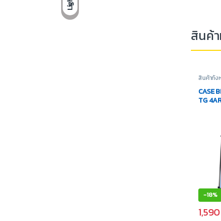
Light
สินค้าท
สินค้าทั้
Compute
คอมพิวเ
CASE B
TG 4AR
-
18%
1,59