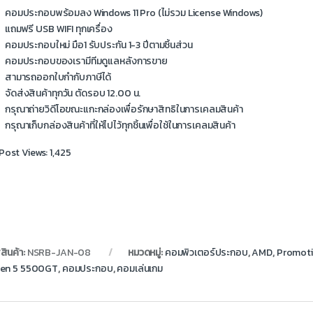
คอมประกอบพร้อมลง Windows 11 Pro (ไม่รวม License Windows)
แถมฟรี USB WIFI ทุกเครื่อง
คอมประกอบใหม่ มือ1 รับประกัน 1-3 ปีตามชิ้นส่วน
คอมประกอบของเรามีทีมดูแลหลังการขาย
สามารถออกใบกำกับภาษีได้
จัดส่งสินค้าทุกวัน ตัดรอบ 12.00 น.
กรุณาถ่ายวิดีโอขณะแกะกล่องเพื่อรักษาสิทธิในการเคลมสินค้า
กรุณาเก็บกล่องสินค้าที่ให้ไปไว้ทุกชิ้นเพื่อใช้ในการเคลมสินค้า
Post Views:
1,425
สินค้า:
NSRB-JAN-08
หมวดหมู่:
คอมพิวเตอร์ประกอบ
,
AMD
,
Promot
en 5 5500GT
,
คอมประกอบ
,
คอมเล่นเกม