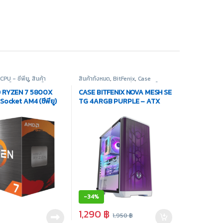
CPU - ซีพียู
,
สินค้า
สินค้าทั้งหมด
,
BitFenix
,
Case
กรณ์คอมพิวเตอร์
Computer - เคสเปล่า
,
อุปกรณ์
คอมพิวเตอร์
 RYZEN 7 5800X
CASE BITFENIX NOVA MESH SE
ocket AM4 (ซีพียู)
TG 4ARGB PURPLE – ATX
(เคส)
-
34%
1,290
฿
1,950
฿