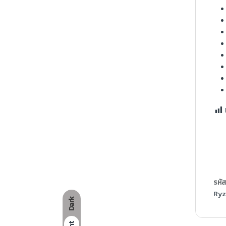
รหัส
Ryz
Dark