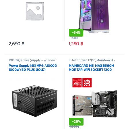
-
34%
1,950
฿
2,690
฿
1,290
฿
1000W
,
Power Supply - พาวเวอร์
Intel Socket 1200
,
Mainboard -
ซัพพลาย
,
สินค้าทั้งหมด
เมนบอร์ด
,
สินค้าทั้งหมด
,
อุปกรณ์
Power Supply MSI MPG A1000G
MAINBOARD MSI MAG B560M
คอมพิวเตอร์
1000W (80 PLUS GOLD)
MORTAR WIFI SOCKET 1200
(เมนบอร์ด)
-
28%
4,890
฿