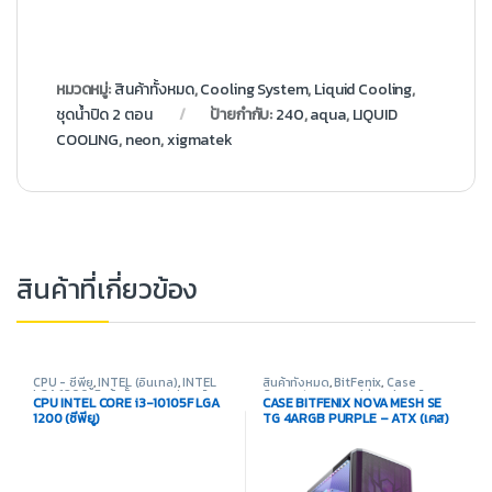
หมวดหมู่:
สินค้าทั้งหมด
,
Cooling System
,
Liquid Cooling
,
ชุดน้ำปิด 2 ตอน
ป้ายกำกับ:
240
,
aqua
,
LIQUID
COOLING
,
neon
,
xigmatek
สินค้าที่เกี่ยวข้อง
CPU - ซีพียู
,
INTEL (อินเทล)
,
INTEL
สินค้าทั้งหมด
,
BitFenix
,
Case
LGA 1200
,
สินค้าทั้งหมด
,
อุปกรณ์
Computer - เคสเปล่า
,
อุปกรณ์
CPU INTEL CORE i3-10105F LGA
CASE BITFENIX NOVA MESH SE
คอมพิวเตอร์
คอมพิวเตอร์
1200 (ซีพียู)
TG 4ARGB PURPLE – ATX (เคส)