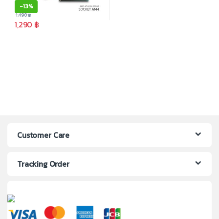
-
13%
1,490
฿
1,290
฿
Customer Care
Tracking Order