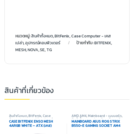
หมวดหมู่:
สินค้าทั้งหมด
,
BitFenix
,
Case Computer - เคส
เปล่า
,
อุปกรณ์คอมพิวเตอร์
ป้ายกำกับ:
BITFENIX
,
MESH
,
NOVA
,
SE
,
TG
สินค้าที่เกี่ยวข้อง
สินค้าทั้งหมด
,
BitFenix
,
Case
AMD AM4
,
Mainboard - เมนบอร์ด
,
Computer - เคสเปล่า
,
อุปกรณ์
สินค้าทั้งหมด
,
อุปกรณ์คอมพิวเตอร์
CASE BITFENIX ENSO MESH
MAINBOARD ASUS ROG STRIX
คอมพิวเตอร์
4ARGB WHITE – ATX (เคส)
B550-E GAMING SOCKET AM4
(เมนบอร์ด)