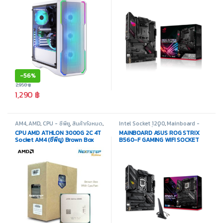
-
56%
2,950
฿
1,290
฿
AM4
,
AMD
,
CPU - ซีพียู
,
สินค้าทั้งหมด
,
Intel Socket 1200
,
Mainboard -
อุปกรณ์คอมพิวเตอร์
เมนบอร์ด
,
สินค้าทั้งหมด
,
อุปกรณ์
CPU AMD ATHLON 3000G 2C 4T
MAINBOARD ASUS ROG STRIX
คอมพิวเตอร์
Socket AM4 (ซีพียู) Brown Box
B560-F GAMING WIFI SOCKET
LAG 1200 (เมนบอร์ด)