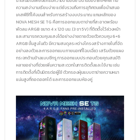
นำเสนอไม่เพียงแค่ธีมความงามอันยาวนานของ BitFenix ​​ที่มี
ความสง่างามเรียบง่าย แต่ยังรวมถึงการอุทิศตนเพื่อนำเสนอ
เคสพีซีที่โค้งมนสำหรับการสร้างงบประมาณ แกนหลักของ
NOVA MESH SE TG คือการออกแบบตาข่ายที่สะอาดพร้อม
พัดลม ARGB ขนาด 4 x 120 มม. (3 ขา 5V) ที่ติดตั้งไว้ล่วงหน้า
และสามารถควบคุมแสงได้อย่างง่ายดายด้วยตัวควบคุม 6+6
ARGB ขั้นสูงในตัว มีความสมดุลระหว่างโครงสร้างภายในที่จัด
อย่างลงตัวและการออกแบบภายนอกที่โฉบเฉี่ยว เสริมด้วยแผง
กระจกด้านข้างแบบซีทรู การออกแบบประกอบด้วยคุณสมบัติ
หลายอย่างที่ช่วยเพิ่มความสะดวกในการติดตั้งและใช้งาน เช่น
การติดตั้งที่เป็นมิตรต่อผู้ใช้ ตัวกรองฝุ่นแบบตาข่ายความหนา
แน่นสูงที่ถอดออกได้ และการออกแบบห้องคู่