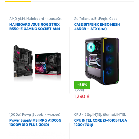
AMD AM4
,
Mainboard - เมนบอร์ด
,
สินค้าทั้งหมด
,
BitFenix
,
Case
สินค้าทั้งหมด
,
อุปกรณ์คอมพิวเตอร์
Computer - เคสเปล่า
,
อุปกรณ์
MAINBOARD ASUS ROG STRIX
CASE BITFENIX ENSO MESH
คอมพิวเตอร์
B550-E GAMING SOCKET AM4
4ARGB – ATX (เคส)
(เมนบอร์ด)
-
56%
2,950
฿
1,290
฿
1000W
,
Power Supply - พาวเวอร์
CPU - ซีพียู
,
INTEL (อินเทล)
,
INTEL
ซัพพลาย
,
สินค้าทั้งหมด
LGA 1200
,
สินค้าทั้งหมด
,
อุปกรณ์
Power Supply MSI MPG A1000G
CPU INTEL CORE i3-10105F LGA
คอมพิวเตอร์
1000W (80 PLUS GOLD)
1200 (ซีพียู)