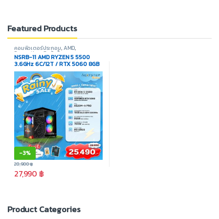
Featured Products
คอมพิวเตอร์ประกอบ
,
AMD
,
Promotion
,
สินค้าทั้งหมด
NSRB-11 AMD RYZEN 5 5500
3.6GHz 6C/12T / RTX 5060 8GB
/ 16GB DDR4 3200MHz / M.2
512GB
-
3%
28,900
฿
27,990
฿
Product Categories